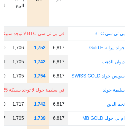
البيع
للج
بي تي سي BTC
في بي تي سي BTC لا توجد سبيكة 0.25 جرام.
جولد ايرا Gold Era
6,817
1,752
1,706
190
ديوان الذهب
6,817
1,742
1,705
151
سويس جولد SWISS GOLD
6,817
1,754
1,705
200
سليمة جولد
في سليمة جولد لا توجد سبيكة 0.25 جرام.
نجم الدين
6,817
1,742
1,717
150
ام بي جولد MB GOLD
6,817
1,739
1,705
137