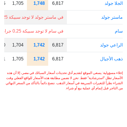
الجلا جولد
6,817
1,748
1,705
175
ماستر جولد
في ماستر جولد لا توجد سبيكة 0.25 جرام.
سام
في سام لا توجد سبيكة 0.25 جرام.
الراعي جولد
6,817
1,742
1,704
150
ذهب الأجيال
6,817
1,742
1,705
151
إخلاء مسؤولية: يسعى الموقع لتقديم أدق تحديثات أسعار السبائك في مصر، إلا أن هذه
الأسعار تظل "استرشادية" فقط. نحن لا نضمن مطابقة هذه الأسعار للواقع الفعلي وقت
الشراء نظراً للتغيرات السريعة في أسعار الذهب. ننصح دائماً بالتأكد من السعر النهائي
من التاجر قبل إتمام أي عملية بيع أو شراء.