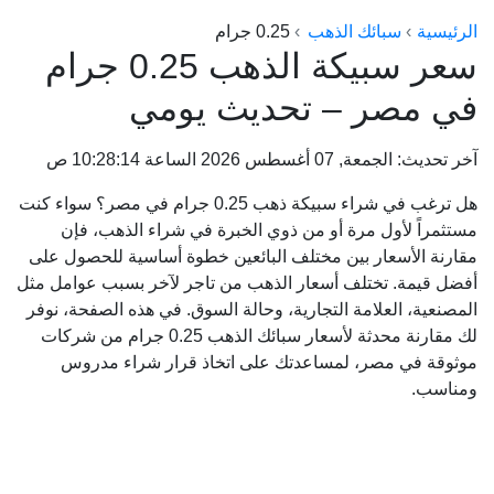
الراعي جولد
الرئيسية
سبائك الذهب
0.25 جرام
سعر سبيكة الذهب 0.25 جرام
ماستر جولد
في مصر – تحديث يومي
ديوان الذهب
نجم الدين
آخر تحديث: الجمعة, 07 أغسطس 2026 الساعة 10:28:14 ص
ذهب الأجيال
هل ترغب في شراء سبيكة ذهب 0.25 جرام في مصر؟ سواء كنت
الجلا جولد
مستثمراً لأول مرة أو من ذوي الخبرة في شراء الذهب، فإن
مقارنة الأسعار بين مختلف البائعين خطوة أساسية للحصول على
أفضل قيمة. تختلف أسعار الذهب من تاجر لآخر بسبب عوامل مثل
المصنعية، العلامة التجارية، وحالة السوق. في هذه الصفحة، نوفر
لك مقارنة محدثة لأسعار سبائك الذهب 0.25 جرام من شركات
موثوقة في مصر، لمساعدتك على اتخاذ قرار شراء مدروس
ومناسب.