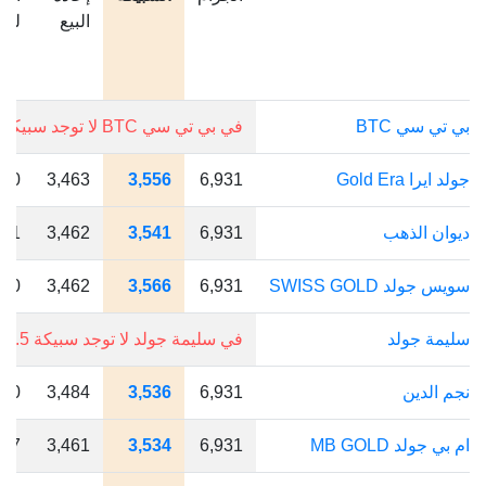
البيع
للج
بي تي سي BTC
في بي تي سي BTC لا توجد سبيكة 0.5 جرام.
جولد ايرا Gold Era
6,931
3,556
3,463
180
ديوان الذهب
6,931
3,541
3,462
151
سويس جولد SWISS GOLD
6,931
3,566
3,462
200
سليمة جولد
في سليمة جولد لا توجد سبيكة 0.5 جرام.
نجم الدين
6,931
3,536
3,484
140
ام بي جولد MB GOLD
6,931
3,534
3,461
137