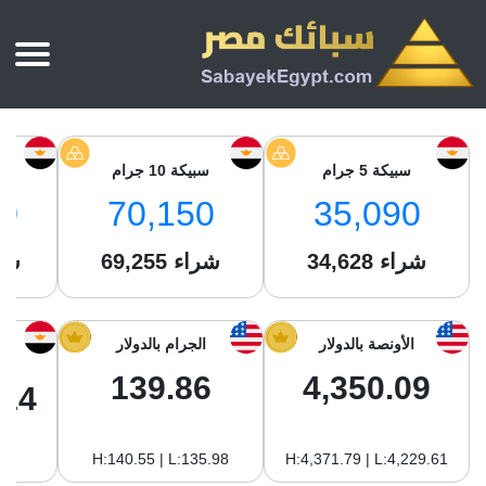
الرئيسية
أسعار الذهب
سبيكة 5 جرام
سبيكة 10 جرام
س
أسعار الذهب اليوم
سبائك الذهب
0
70,150
35,090
سبائك الذهب
أسعار الفضة اليوم
سعر أونصة الذهب
شراء
34,628
شراء
69,255
شر
سبائك الفضة
بي تي سي
سعر الذهب عيار 24
بي تي سي
تقارير
جولد ايرا
سعر الذهب عيار 21
من نحن
الأونصة بالدولار
الجرام بالدولار
جونير
سام
سعر جنيه الذهب
139.86
4,350.09
نجم الدين
.14
سليمة جولد
سبائك الفضة
ام بي جولد
H:140.55 | L:135.98
H:4,371.79 | L:4,229.61
سويس جولد