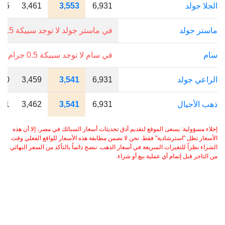
الجلا جولد
6,931
3,553
3,461
175
ماستر جولد
في ماستر جولد لا توجد سبيكة 0.5 جرام.
سام
في سام لا توجد سبيكة 0.5 جرام.
الراعي جولد
6,931
3,541
3,459
150
ذهب الأجيال
6,931
3,541
3,462
151
إخلاء مسؤولية: يسعى الموقع لتقديم أدق تحديثات أسعار السبائك في مصر، إلا أن هذه
الأسعار تظل "استرشادية" فقط. نحن لا نضمن مطابقة هذه الأسعار للواقع الفعلي وقت
الشراء نظراً للتغيرات السريعة في أسعار الذهب. ننصح دائماً بالتأكد من السعر النهائي
من التاجر قبل إتمام أي عملية بيع أو شراء.