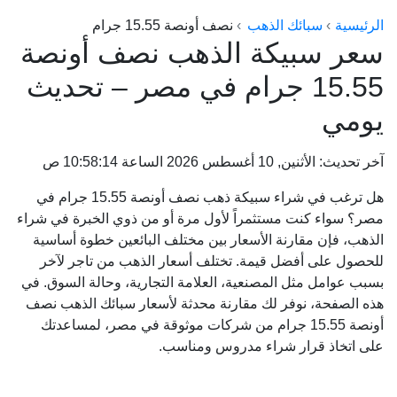
الراعي جولد
الرئيسية
سبائك الذهب
نصف أونصة 15.55 جرام
سعر سبيكة الذهب نصف أونصة
ماستر جولد
15.55 جرام في مصر – تحديث
ديوان الذهب
يومي
نجم الدين
ذهب الأجيال
آخر تحديث: الأثنين, 10 أغسطس 2026 الساعة 10:58:14 ص
الجلا جولد
هل ترغب في شراء سبيكة ذهب نصف أونصة 15.55 جرام في
مصر؟ سواء كنت مستثمراً لأول مرة أو من ذوي الخبرة في شراء
الذهب، فإن مقارنة الأسعار بين مختلف البائعين خطوة أساسية
للحصول على أفضل قيمة. تختلف أسعار الذهب من تاجر لآخر
بسبب عوامل مثل المصنعية، العلامة التجارية، وحالة السوق. في
هذه الصفحة، نوفر لك مقارنة محدثة لأسعار سبائك الذهب نصف
أونصة 15.55 جرام من شركات موثوقة في مصر، لمساعدتك
على اتخاذ قرار شراء مدروس ومناسب.