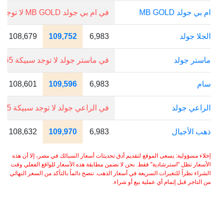
ام بي جولد MB GOLD
في ام بي جولد MB GOLD لا توجد سبيكة 15.55 جرام.
الجلا جولد
6,983
109,752
108,679
ماستر جولد
في ماستر جولد لا توجد سبيكة 15.55 جرام.
سام
6,983
109,596
108,601
الراعي جولد
في الراعي جولد لا توجد سبيكة 15.55 جرام.
ذهب الأجيال
6,983
109,970
108,632
إخلاء مسؤولية: يسعى الموقع لتقديم أدق تحديثات أسعار السبائك في مصر، إلا أن هذه
الأسعار تظل "استرشادية" فقط. نحن لا نضمن مطابقة هذه الأسعار للواقع الفعلي وقت
الشراء نظراً للتغيرات السريعة في أسعار الذهب. ننصح دائماً بالتأكد من السعر النهائي
من التاجر قبل إتمام أي عملية بيع أو شراء.