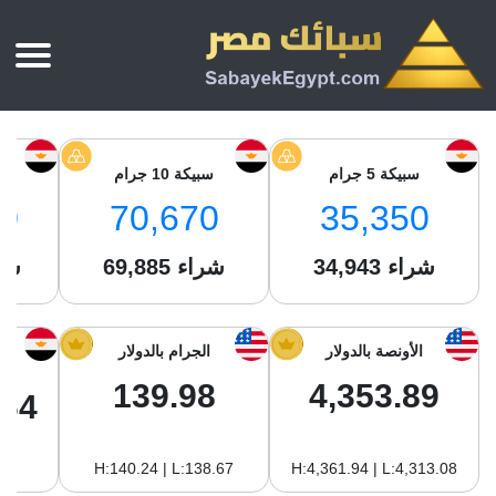
الرئيسية
أسعار الذهب
سبيكة 5 جرام
سبيكة 10 جرام
س
أسعار الذهب اليوم
سبائك الذهب
0
70,670
35,350
سبائك الذهب
أسعار الفضة اليوم
سعر أونصة الذهب
شراء
34,943
شراء
69,885
شر
سبائك الفضة
بي تي سي
سعر الذهب عيار 24
بي تي سي
تقارير
جولد ايرا
سعر الذهب عيار 21
من نحن
الأونصة بالدولار
الجرام بالدولار
جونير
سام
سعر جنيه الذهب
139.98
4,353.89
نجم الدين
.64
سليمة جولد
سبائك الفضة
ام بي جولد
H:140.24 | L:138.67
H:4,361.94 | L:4,313.08
سويس جولد