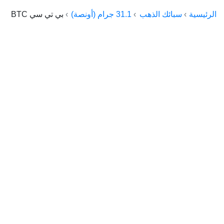
الراعي جولد
الرئيسية
سبائك الذهب
31.1 جرام (أونصة)
بي تي سي BTC
ماستر جولد
ديوان الذهب
نجم الدين
ذهب الأجيال
الجلا جولد