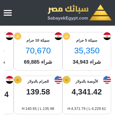
الرئيسية
أسعار الذهب
سبيكة 5 جرام
سبيكة 10 جرام
س
أسعار الذهب اليوم
سبائك الذهب
0
70,670
35,350
سبائك الذهب
أسعار الفضة اليوم
سعر أونصة الذهب
شراء
34,943
شراء
69,885
شر
سبائك الفضة
بي تي سي
سعر الذهب عيار 24
بي تي سي
تقارير
جولد ايرا
سعر الذهب عيار 21
من نحن
الأونصة بالدولار
الجرام بالدولار
جونير
سام
سعر جنيه الذهب
139.58
4,341.42
نجم الدين
.74
سليمة جولد
سبائك الفضة
ام بي جولد
H:140.55 | L:135.98
H:4,371.79 | L:4,229.61
سويس جولد