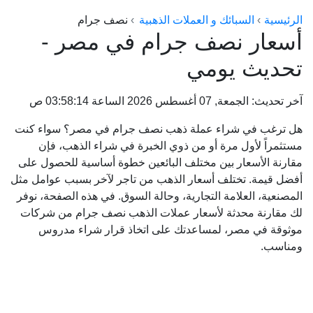
الراعي جولد
الرئيسية
السبائك و العملات الذهبية
نصف جرام
أسعار نصف جرام في مصر -
ماستر جولد
تحديث يومي
ديوان الذهب
نجم الدين
آخر تحديث: الجمعة, 07 أغسطس 2026 الساعة 03:58:14 ص
ذهب الأجيال
هل ترغب في شراء عملة ذهب نصف جرام في مصر؟ سواء كنت
الجلا جولد
مستثمراً لأول مرة أو من ذوي الخبرة في شراء الذهب، فإن
مقارنة الأسعار بين مختلف البائعين خطوة أساسية للحصول على
أفضل قيمة. تختلف أسعار الذهب من تاجر لآخر بسبب عوامل مثل
المصنعية، العلامة التجارية، وحالة السوق. في هذه الصفحة، نوفر
لك مقارنة محدثة لأسعار عملات الذهب نصف جرام من شركات
موثوقة في مصر، لمساعدتك على اتخاذ قرار شراء مدروس
ومناسب.