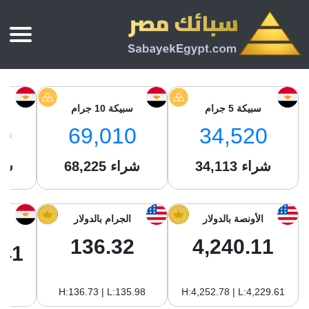
الرئيسية
أسعار الذهب
سبيكة 5 جرام
سبيكة 10 جرام
س
أسعار الذهب اليوم
سبائك الذهب
0
69,010
34,520
سبائك الذهب
أسعار الفضة اليوم
سعر أونصة الذهب
شراء
34,113
شراء
68,225
شر
سبائك الفضة
بي تي سي
سعر الذهب عيار 24
بي تي سي
تقارير
جولد ايرا
سعر الذهب عيار 21
من نحن
الأونصة بالدولار
الجرام بالدولار
جونير
سام
سعر جنيه الذهب
136.32
4,240.11
نجم الدين
.41
سليمة جولد
سبائك الفضة
ام بي جولد
H:136.73 | L:135.98
H:4,252.78 | L:4,229.61
سويس جولد