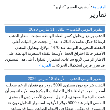
الراعي جولد
الرئيسية
›
أرشيف القسم "تقارير"
تقارير
ماستر جولد
ديوان الذهب
التقرير اليومي للذهب – الثلاثاء 31 مارس 2026
نجم الدين
الذهب يرتفع ويحاول كسر القناة الهابطة سجلت أسعار الذهب
ارتفاعًا خلال تعاملات الثلاثاء، بعد أن نجحت في الثبات أعلى
ذهب الأجيال
النقطة المحورية اليومية عند 4470 دولارًا. ويحاول المعدن
الجلا جولد
الأصفر حاليًا اختراق الخط الأوسط للقناة السعرية الهابطة على
الإطار الزمني لأربع ساعات. استمرار التداول أعلى هذا المستوى
قد يعزز فرص استكمال الحركة ...
المزيد ›
التقرير اليومي للذهب – الأربعاء 18 مارس 2026
الذهب يتراجع دون مستوى 5000 دولار مع فقدان الزخم سجلت
أسعار الذهب تراجعًا خلال التعاملات المبكرة يوم الأربعاء، بعد أن
فقدت الزخم الصعودي، ليتداول المعدن الأصفر دون المستوى
النفسي الهام عند 5000 دولار للأوقية. استمرار التداول دون هذا
المستوى قد يعكس ضعفًا في الاتجاه الصاعد، بينما قد يساعد