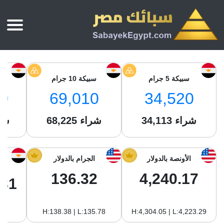
الرئيسية
أسعار الذهب
سبيكة 5 جرام
سبيكة 10 جرام
س
أسعار الذهب اليوم
سبائك الذهب
0
69,010
34,520
سبائك الذهب
أسعار الفضة اليوم
سعر أونصة الذهب
شراء
34,113
شراء
68,225
شر
سبائك الفضة
بي تي سي
سعر الذهب عيار 24
بي تي سي
تقارير
جولد ايرا
سعر الذهب عيار 21
من نحن
الأونصة بالدولار
الجرام بالدولار
جونير
سام
سعر جنيه الذهب
136.32
4,240.17
نجم الدين
.81
سليمة جولد
سبائك الفضة
ام بي جولد
H:138.38 | L:135.78
H:4,304.05 | L:4,223.29
سويس جولد