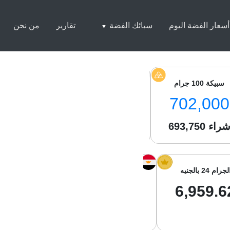
أسعار الفضة اليوم
سبائك الفضة
تقارير
من نحن
سبيكة 100 جرام
سبيكة 250 جرام
سبيكة 1 كيلو
4,500
1,744,500
702,000
راء
693,750
شراء
1,730,300
شراء
050
لجرام 24 بالجنيه
الجرام 21 بالجنيه
جرام الفضة با
01.98
6,089.67
6,959.6