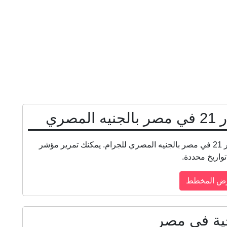
صري
يُظهر الرسم البياني أدناه السعر التاريخي للذهب عيار 21 في مصر بالجنيه المصري للجرام. يمكنك تمرير مؤشر
واريخ محددة.