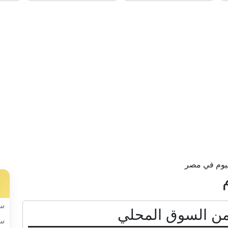
س
سب
سب