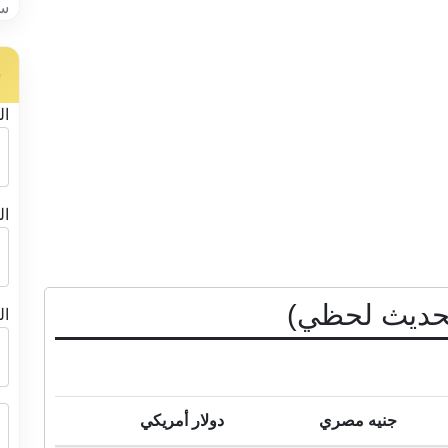
سب
ح
ال
ال
تحديث لحظي)
ال
جنيه مصري
دولار أمريكي