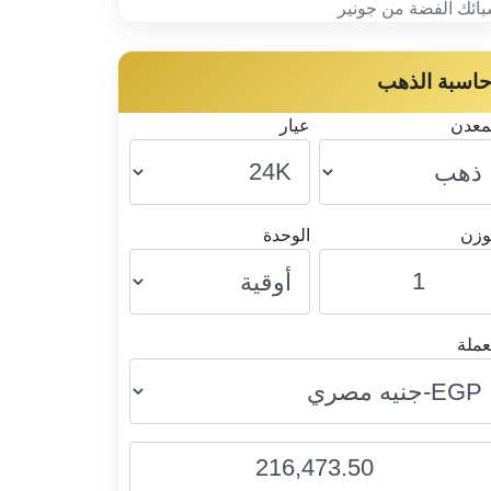
ائك الفضة من جونير
اسبة الذهب
معدن
عيار
وزن
الوحدة
عملة
216,473.50