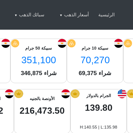
الرئيسية
أسعار الذهب
سبائك الذهب
سبيكة 10 جرام
سبيكة 50 جرام
351,100
70,270
شراء
69,375
شراء
346,875
ش
الجرام بالدولار
الأونصة بالجنيه
ا
139.80
2
216,473.50
H:140.55 | L:135.98