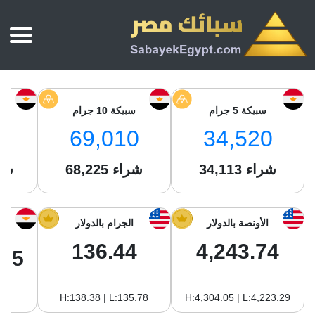
الرئيسية
أسعار الذهب
سبيكة 5 جرام
سبيكة 10 جرام
س
أسعار الذهب اليوم
سبائك الذهب
0
69,010
34,520
سبائك الذهب
أسعار الفضة اليوم
سعر أونصة الذهب
شراء
34,113
شراء
68,225
شر
سبائك الفضة
بي تي سي
سعر الذهب عيار 24
بي تي سي
تقارير
جولد ايرا
سعر الذهب عيار 21
من نحن
الأونصة بالدولار
الجرام بالدولار
جونير
سام
سعر جنيه الذهب
136.44
4,243.74
نجم الدين
.75
سليمة جولد
سبائك الفضة
ام بي جولد
H:138.38 | L:135.78
H:4,304.05 | L:4,223.29
سويس جولد