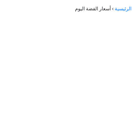
الراعي جولد
الرئيسية
›
أسعار الفضة اليوم
ماستر جولد
ديوان الذهب
نجم الدين
ذهب الأجيال
الجلا جولد