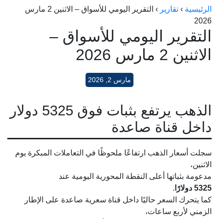
الرئيسية
›
تقارير
›
التقرير اليومي للأسواق – الاثنين 2 مارس
الراعي جولد
2026
ماستر جولد
التقرير اليومي للأسواق –
ديوان الذهب
الاثنين 2 مارس 2026
نجم الدين
مارس 2, 2026
ذهب الأجيال
الجلا جولد
الذهب يرتفع بثبات فوق 5325 دولار
داخل قناة صاعدة
سجلت أسعار الذهب ارتفاعًا ملحوظًا في التعاملات المبكرة يوم
الاثنين،
مدعومة بثباتها أعلى النقطة المحورية اليومية عند
5325 دولارًا
.
كما يتحرك السعر حاليًا داخل قناة سعرية صاعدة على الإطار
الزمني لأربع ساعات،