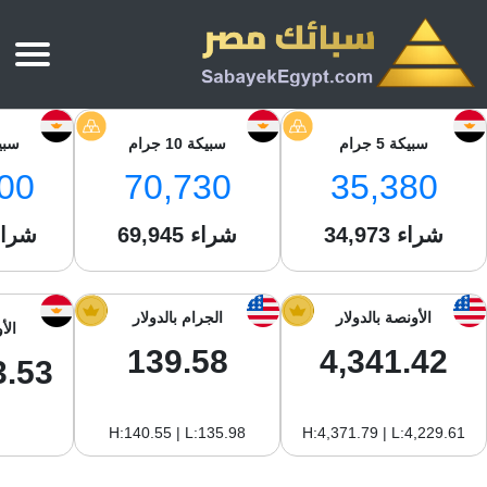
الرئيسية
سبيكة 5 جرام
سبيكة 10 جرام
سبيكة 
أسعار الذهب
00
70,730
35,380
أسعار الذهب اليوم
سبائك الذهب
سبائك الذهب
شراء
أسعار الفضة اليوم
34,973
شراء
69,945
شراء
سعر أونصة الذهب
سبائك الفضة
بي تي سي
سعر الذهب عيار 24
بي تي سي
تقارير
جولد ايرا
سعر الذهب عيار 21
الأونصة بالدولار
الجرام بالدولار
الأ
من نحن
جونير
سام
139.58
4,341.42
سعر جنيه الذهب
3.53
نجم الدين
سليمة جولد
سبائك الفضة
ام بي جولد
H:140.55 | L:135.98
H:4,371.79 | L:4,229.61
سويس جولد