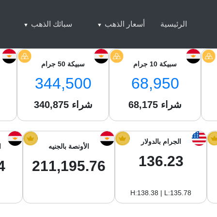
الرئيسية
أسعار الذهب
سبائك الذهب
سبيكة 10 جرام
سبيكة 50 جرام
344,500
68,950
شراء
68,175
شراء
340,875
ش
الجرام بالدولار
الأونصة بالجنيه
ا
136.23
4
211,195.76
H:138.38 | L:135.78