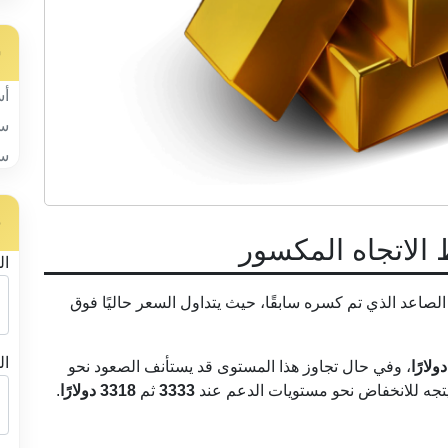
س
أس
سب
سب
ح
 الاتجاه المكسور
ال
ه الصاعد الذي تم كسره سابقًا، حيث يتداول السعر حاليًا فوق
ال
، وفي حال تجاوز هذا المستوى قد يستأنف الصعود نحو
د يتجه للانخفاض نحو مستويات الدعم عند
3333
ثم
3318 دولارًا
.