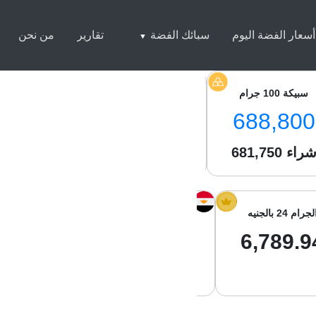
أسعار الفضة اليوم
سبائك الفضة
تقارير
من نحن
سبيكة 100 جرام
سبيكة 250 جرام
سبيكة 1 كيلو
2,500
1,711,500
688,800
راء
681,750
شراء
1,700,300
شراء
050
لجرام 24 بالجنيه
الجرام 21 بالجنيه
جرام الفضة با
8.61
5,941.20
6,789.9