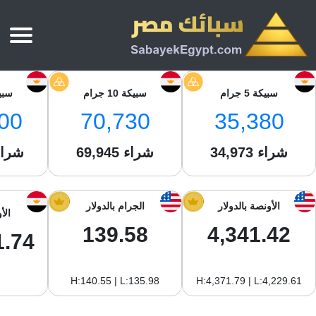
الرئيسية
سبيكة 5 جرام
سبيكة 10 جرام
سبيكة 
أسعار الذهب
00
70,730
35,380
أسعار الذهب اليوم
سبائك الذهب
سبائك الذهب
شراء
أسعار الفضة اليوم
34,973
شراء
69,945
شراء
سعر أونصة الذهب
سبائك الفضة
بي تي سي
سعر الذهب عيار 24
بي تي سي
تقارير
جولد ايرا
سعر الذهب عيار 21
الأونصة بالدولار
الجرام بالدولار
الأ
من نحن
جونير
سام
139.58
4,341.42
سعر جنيه الذهب
1.74
نجم الدين
سليمة جولد
سبائك الفضة
ام بي جولد
H:140.55 | L:135.98
H:4,371.79 | L:4,229.61
سويس جولد