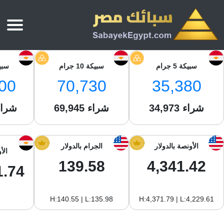
الرئيسية
سبيكة 5 جرام
سبيكة 10 جرام
سبيكة 
أسعار الذهب
00
70,730
35,380
أسعار الذهب اليوم
سبائك الذهب
سبائك الذهب
شراء
أسعار الفضة اليوم
34,973
شراء
69,945
شراء
سعر أونصة الذهب
سبائك الفضة
بي تي سي
سعر الذهب عيار 24
بي تي سي
تقارير
جولد ايرا
سعر الذهب عيار 21
الأونصة بالدولار
الجرام بالدولار
الأ
من نحن
جونير
سام
139.58
4,341.42
سعر جنيه الذهب
1.74
نجم الدين
سليمة جولد
سبائك الفضة
ام بي جولد
H:140.55 | L:135.98
H:4,371.79 | L:4,229.61
سويس جولد