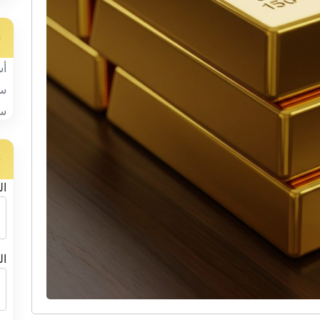
س
أس
سب
سب
ح
ال
ال