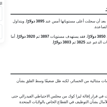
ال
 بعد أن سجلت أعلى مستوياتها أمس عند
3895 دولارًا
. ويتداول
الصاعدة.
3850 دولارًا
، فقد يستهدف مستويات
3897
ثم
3920 دولارًا
. أما
ات الدعم عند
3825
ثم
3803 دولارًا
.
سات متتالية من الخسائر، لكنه ظل ضعيفًا وسط القلق بشأن
بت في قرار إقالة ليزا كوك من مجلس الاحتياطي الفيدرالي حتى
للآمال بشأن التوظيف في القطاع الخاص بالولايات المتحدة