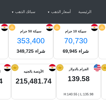
الرئيسية
أسعار الذهب
سبائك الذهب
سبيكة 10 جرام
سبيكة 50 جرام
353,400
70,730
شراء
69,945
شراء
349,725
ش
الجرام بالدولار
الأونصة بالجنيه
ا
139.58
4
215,481.74
H:140.55 | L:135.98