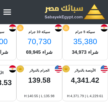
الرئيسية
سبيكة 5 جرام
سبيكة 10 جرام
سبيكة 
أسعار الذهب
00
70,730
35,380
أسعار الذهب اليوم
سبائك الذهب
سبائك الذهب
شراء
أسعار الفضة اليوم
34,973
شراء
69,945
شراء
سعر أونصة الذهب
سبائك الفضة
بي تي سي
سعر الذهب عيار 24
بي تي سي
تقارير
جولد ايرا
سعر الذهب عيار 21
الأونصة بالدولار
الجرام بالدولار
الأ
من نحن
جونير
سام
139.58
4,341.42
سعر جنيه الذهب
3.53
نجم الدين
سليمة جولد
سبائك الفضة
ام بي جولد
H:140.55 | L:135.98
H:4,371.79 | L:4,229.61
سويس جولد