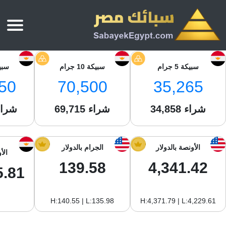
الرئيسية
سبيكة 5 جرام
سبيكة 10 جرام
سبيكة 
أسعار الذهب
50
70,500
35,265
أسعار الذهب اليوم
سبائك الذهب
سبائك الذهب
شراء
أسعار الفضة اليوم
34,858
شراء
69,715
شراء
سعر أونصة الذهب
سبائك الفضة
بي تي سي
سعر الذهب عيار 24
بي تي سي
تقارير
جولد ايرا
سعر الذهب عيار 21
الأونصة بالدولار
الجرام بالدولار
الأ
من نحن
جونير
سام
139.58
4,341.42
سعر جنيه الذهب
5.81
نجم الدين
سليمة جولد
سبائك الفضة
ام بي جولد
H:140.55 | L:135.98
H:4,371.79 | L:4,229.61
سويس جولد