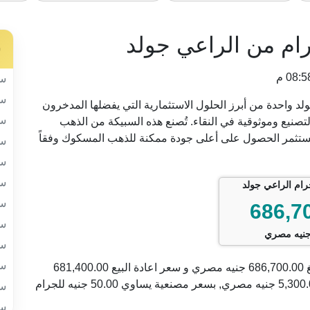
س
سب
سب
الراعي جولد واحدة من أبرز الحلول الاستثمارية التي يفضلها المدخرون
سب
صنيع وموثوقية في النقاء. تُصنع هذه السبيكة من الذهب
يصل إلى 999.9، مما يضمن للمستثمر الحصول على أعلى جودة ممكنة للذهب المسكوك وفقاً
سب
سب
سب
سب
686,7
سب
نيه مصري
سب
سب
السعر الحالي للسبيكة 100 جرام من الراعي جولد يبلغ 686,700.00 جنيه مصري و سعر اعادة البيع 681,400.00
جنيه. مع فارق بين سعر البيع و سعر الشراء حوالي 5,300.00 جنيه مصري, بسعر مصنعية يساوي 50.00 جنيه للجرام
سب
سب