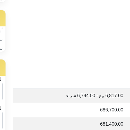
س
أس
سب
سب
ح
ال
6,817.00 بيع - 6,794.00 شراء
ال
686,700.00
681,400.00