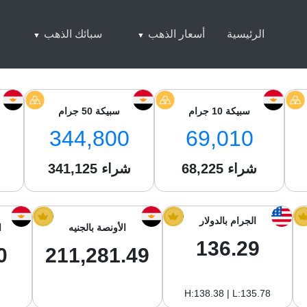
الرئيسية
أسعار الذهب
سبائك الذهب
سبيكة 10 جرام
سبيكة 50 جرام
344,800
69,010
شراء
68,225
شراء
341,125
ش
الجرام بالدولار
الأونصة بالجنيه
ا
136.29
0
211,281.49
H:138.38 | L:135.78