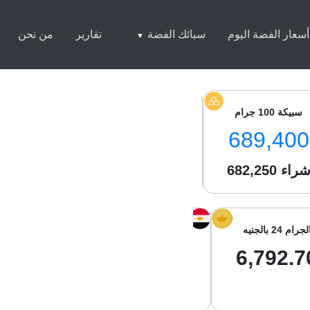
أسعار الفضة اليوم
سبائك الفضة
تقارير
من نحن
سبيكة 100 جرام
سبيكة 250 جرام
سبيكة 1 كيلو
8,500
1,713,000
689,400
راء
682,250
شراء
1,701,550
شراء
050
لجرام 24 بالجنيه
الجرام 21 بالجنيه
جرام الفضة با
8.15
5,943.61
6,792.7