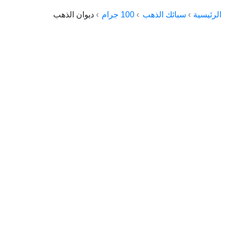
الراعي جولد
الرئيسية
سبائك الذهب
100 جرام
ديوان الذهب
ماستر جولد
ديوان الذهب
نجم الدين
ذهب الأجيال
الجلا جولد