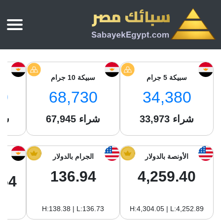
الرئيسية
أسعار الذهب
سبيكة 5 جرام
سبيكة 10 جرام
س
أسعار الذهب اليوم
سبائك الذهب
0
68,730
34,380
سبائك الذهب
أسعار الفضة اليوم
سعر أونصة الذهب
شراء
33,973
شراء
67,945
شر
سبائك الفضة
بي تي سي
سعر الذهب عيار 24
بي تي سي
تقارير
جولد ايرا
سعر الذهب عيار 21
من نحن
الأونصة بالدولار
الجرام بالدولار
جونير
سام
سعر جنيه الذهب
136.94
4,259.40
نجم الدين
.54
سليمة جولد
سبائك الفضة
ام بي جولد
H:138.38 | L:136.73
H:4,304.05 | L:4,252.89
سويس جولد