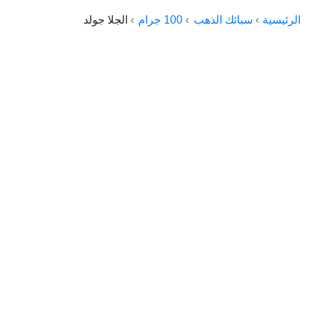
الراعي جولد
الرئيسية
سبائك الذهب
100 جرام
الجلا جولد
ماستر جولد
ديوان الذهب
نجم الدين
ذهب الأجيال
الجلا جولد