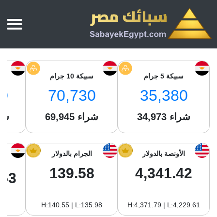
الرئيسية
أسعار الذهب
سبيكة 5 جرام
سبيكة 10 جرام
س
أسعار الذهب اليوم
سبائك الذهب
0
70,730
35,380
سبائك الذهب
أسعار الفضة اليوم
سعر أونصة الذهب
شراء
34,973
شراء
69,945
شر
سبائك الفضة
بي تي سي
سعر الذهب عيار 24
بي تي سي
تقارير
جولد ايرا
سعر الذهب عيار 21
من نحن
الأونصة بالدولار
الجرام بالدولار
جونير
سام
سعر جنيه الذهب
139.58
4,341.42
نجم الدين
.53
سليمة جولد
سبائك الفضة
ام بي جولد
H:140.55 | L:135.98
H:4,371.79 | L:4,229.61
سويس جولد