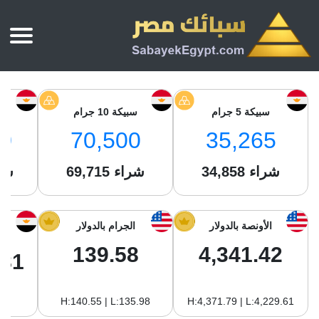
الرئيسية
أسعار الذهب
سبيكة 5 جرام
سبيكة 10 جرام
س
أسعار الذهب اليوم
سبائك الذهب
0
70,500
35,265
سبائك الذهب
أسعار الفضة اليوم
سعر أونصة الذهب
شراء
34,858
شراء
69,715
شر
سبائك الفضة
بي تي سي
سعر الذهب عيار 24
بي تي سي
تقارير
جولد ايرا
سعر الذهب عيار 21
من نحن
الأونصة بالدولار
الجرام بالدولار
جونير
سام
سعر جنيه الذهب
139.58
4,341.42
نجم الدين
.81
سليمة جولد
سبائك الفضة
ام بي جولد
H:140.55 | L:135.98
H:4,371.79 | L:4,229.61
سويس جولد