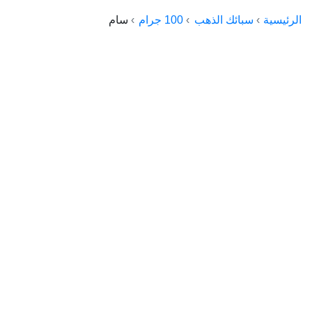
الراعي جولد
الرئيسية
سبائك الذهب
100 جرام
سام
ماستر جولد
ديوان الذهب
نجم الدين
ذهب الأجيال
الجلا جولد