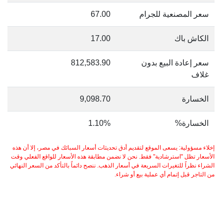
سعر المصنعية للجرام
67.00
الكاش باك
17.00
سعر إعادة البيع بدون
812,583.90
غلاف
الخسارة
9,098.70
الخسارة%
1.10%
إخلاء مسؤولية: يسعى الموقع لتقديم أدق تحديثات أسعار السبائك في مصر، إلا أن هذه
الأسعار تظل "استرشادية" فقط. نحن لا نضمن مطابقة هذه الأسعار للواقع الفعلي وقت
الشراء نظراً للتغيرات السريعة في أسعار الذهب. ننصح دائماً بالتأكد من السعر النهائي
من التاجر قبل إتمام أي عملية بيع أو شراء.