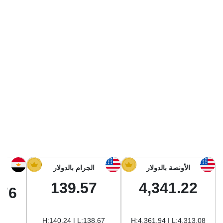
الراعي جولد
ماستر جولد
ديوان الذهب
نجم الدين
ذهب الأجيال
الجلا جولد
الأونصة بالدولار
الجرام بالدولار
139.57
4,341.22
.76
H:140.24 | L:138.67
H:4,361.94 | L:4,313.08