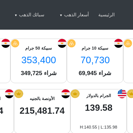
الرئيسية
أسعار الذهب
سبائك الذهب
سبيكة 10 جرام
سبيكة 50 جرام
353,400
70,730
شراء
69,945
شراء
349,725
ش
الجرام بالدولار
الأونصة بالجنيه
ا
139.58
4
215,481.74
H:140.55 | L:135.98