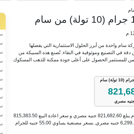
ام
س
سب
سب
 تولة) المقدمة من شركة سام واحدة من أبرز الحلول الاستثمارية التي يفضلها
سب
قة في التصنيع وموثوقية في النقاء. تُصنع هذه السبيكة من
 عيار 24 بنقاء يصل إلى 999.9، مما يضمن للمستثمر الحصول على أعلى جودة ممكنة للذهب المسكوك
سب
سب
سب
سب
821,6
سب
نيه مصري
سب
سب
السعر الحالي للسبيكة 116.65 جرام (10 تولة) من سام يبلغ 821,682.60 جنيه مصري و سعر اعادة البيع 815,383.50
جنيه. مع فارق بين سعر البيع و سعر الشراء حوالي 6,299.10 جنيه مصري, بسعر مصنعية يساوي 55.00 جنيه للجرام
سب
سب