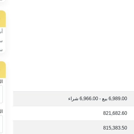
س
أس
سب
سب
ح
ال
6,989.00 بيع - 6,966.00 شراء
ال
821,682.60
815,383.50