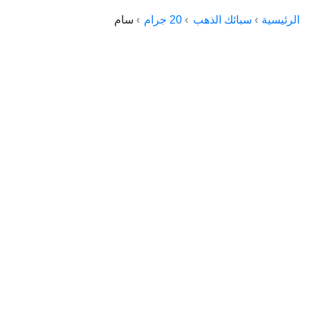
الراعي جولد
الرئيسية
سبائك الذهب
20 جرام
سام
ماستر جولد
ديوان الذهب
نجم الدين
ذهب الأجيال
الجلا جولد