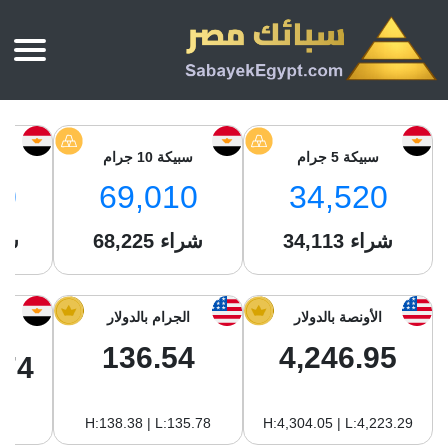
الرئيسية
أسعار الذهب
سبيكة 5 جرام
سبيكة 10 جرام
س
أسعار الذهب اليوم
سبائك الذهب
0
69,010
34,520
سبائك الذهب
أسعار الفضة اليوم
سعر أونصة الذهب
شراء
34,113
شراء
68,225
شر
سبائك الفضة
بي تي سي
سعر الذهب عيار 24
بي تي سي
تقارير
جولد ايرا
سعر الذهب عيار 21
من نحن
الأونصة بالدولار
الجرام بالدولار
جونير
سام
سعر جنيه الذهب
136.54
4,246.95
نجم الدين
.74
سليمة جولد
سبائك الفضة
ام بي جولد
H:138.38 | L:135.78
H:4,304.05 | L:4,223.29
سويس جولد