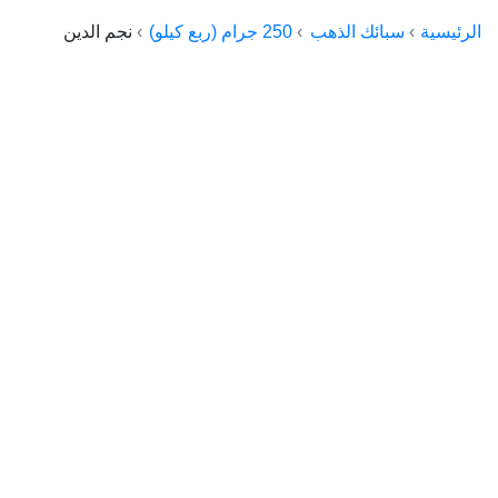
الراعي جولد
الرئيسية
سبائك الذهب
250 جرام (ربع كيلو)
نجم الدين
ماستر جولد
ديوان الذهب
نجم الدين
ذهب الأجيال
الجلا جولد