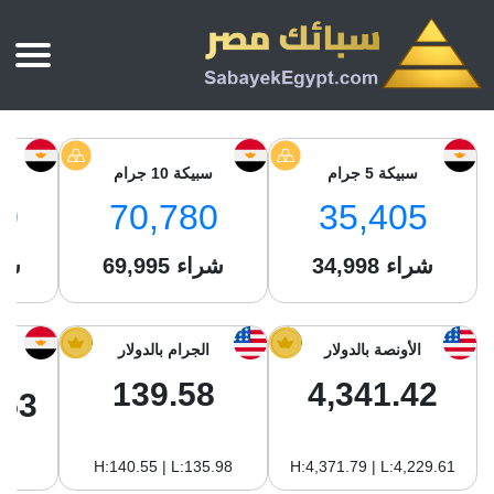
الرئيسية
أسعار الذهب
سبيكة 5 جرام
سبيكة 10 جرام
س
أسعار الذهب اليوم
سبائك الذهب
0
70,780
35,405
سبائك الذهب
أسعار الفضة اليوم
سعر أونصة الذهب
شراء
34,998
شراء
69,995
شر
سبائك الفضة
بي تي سي
سعر الذهب عيار 24
بي تي سي
تقارير
جولد ايرا
سعر الذهب عيار 21
من نحن
الأونصة بالدولار
الجرام بالدولار
جونير
سام
سعر جنيه الذهب
139.58
4,341.42
نجم الدين
.53
سليمة جولد
سبائك الفضة
ام بي جولد
H:140.55 | L:135.98
H:4,371.79 | L:4,229.61
سويس جولد