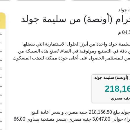
 جولد
س
سب
سب
 من شركة سليمة جولد واحدة من أبرز الحلول الاستثمارية التي يفضلها
سب
قة في التصنيع وموثوقية في النقاء. تُصنع هذه السبيكة من
 عيار 24 بنقاء يصل إلى 999.9، مما يضمن للمستثمر الحصول على أعلى جودة ممكنة للذهب المسكوك
سب
سب
سب
سب
218,1
سب
نيه مصري
سب
سب
السعر الحالي للسبيكة 31.1 جرام (أونصة) من سليمة جولد يبلغ 218,166.50 جنيه مصري و سعر اعادة البيع
215,118.70 جنيه. مع فارق بين سعر البيع و سعر الشراء حوالي 3,047.80 جنيه مصري, بسعر مصنعية يساوي 66.00
سب
سب