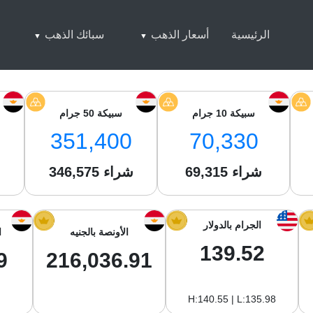
الرئيسية
أسعار الذهب
سبائك الذهب
سبيكة 10 جرام
سبيكة 50 جرام
351,400
70,330
شراء
69,315
شراء
346,575
ش
الجرام بالدولار
الأونصة بالجنيه
ا
139.52
9
216,036.91
H:140.55 | L:135.98