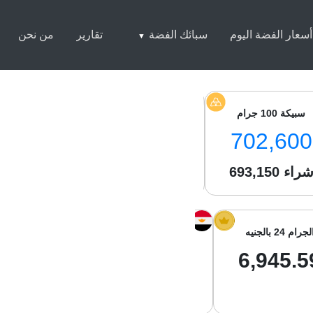
أسعار الفضة اليوم
سبائك الفضة
تقارير
من نحن
سبيكة 100 جرام
سبيكة 250 جرام
سبيكة 1 كيلو
0,500
1,746,000
702,600
راء
693,150
شراء
1,728,800
شراء
050
لجرام 24 بالجنيه
الجرام 21 بالجنيه
جرام الفضة با
01.97
6,077.39
6,945.5