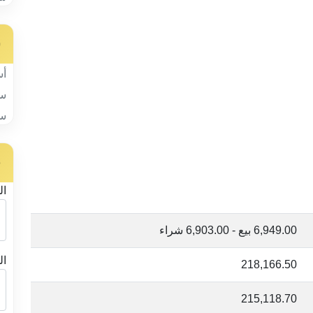
س
أس
سب
سب
ح
ال
6,949.00 بيع - 6,903.00 شراء
ال
218,166.50
215,118.70