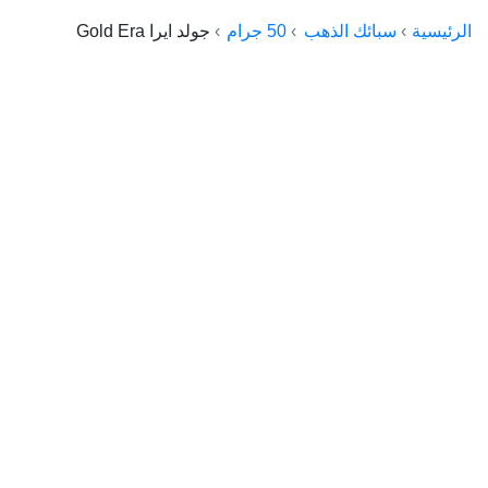
الراعي جولد
الرئيسية
سبائك الذهب
50 جرام
جولد ايرا Gold Era
ماستر جولد
ديوان الذهب
نجم الدين
ذهب الأجيال
الجلا جولد