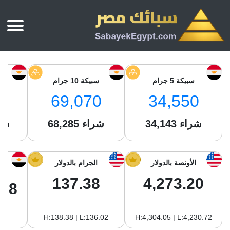
الرئيسية
أسعار الذهب
سبيكة 5 جرام
سبيكة 10 جرام
س
أسعار الذهب اليوم
سبائك الذهب
0
69,070
34,550
سبائك الذهب
أسعار الفضة اليوم
سعر أونصة الذهب
شراء
34,143
شراء
68,285
شر
سبائك الفضة
بي تي سي
سعر الذهب عيار 24
بي تي سي
تقارير
جولد ايرا
سعر الذهب عيار 21
من نحن
الأونصة بالدولار
الجرام بالدولار
جونير
سام
سعر جنيه الذهب
137.38
4,273.20
نجم الدين
.08
سليمة جولد
سبائك الفضة
ام بي جولد
H:138.38 | L:136.02
H:4,304.05 | L:4,230.72
سويس جولد