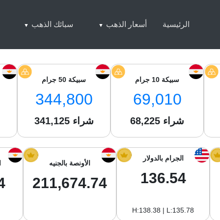
الرئيسية
أسعار الذهب
سبائك الذهب
سبيكة 10 جرام
سبيكة 50 جرام
344,800
69,010
شراء
68,225
شراء
341,125
ش
الجرام بالدولار
الأونصة بالجنيه
ا
136.54
4
211,674.74
H:138.38 | L:135.78