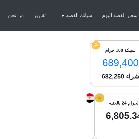
أسعار الفضة اليوم
سبائك الفضة
تقارير
من نحن
سبيكة 100 جرام
سبيكة 250 جرام
سبيكة 1 كيلو
8,500
1,713,000
689,400
راء
682,250
شراء
1,701,550
شراء
050
لجرام 24 بالجنيه
الجرام 21 بالجنيه
جرام الفضة با
8.47
5,954.68
6,805.3