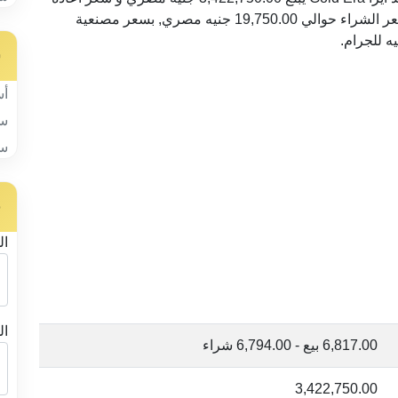
البيع 3,403,000.00 جنيه. مع فارق بين سعر البيع و سعر الشراء حوالي 19,750.00 جنيه مصري, بسعر مصنعية
س
أس
سب
سب
ح
ال
ال
6,817.00 بيع - 6,794.00 شراء
3,422,750.00