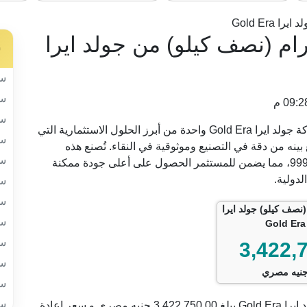
 ايرا Gold Era
سبيكة الذهب 500 جرام (نصف كيلو) من جولد ايرا
س
سب
سب
سب
تعتبر السبيكة 500 جرام (نصف كيلو) المقدمة من شركة جولد ايرا Gold Era واحدة من أبرز الحلول الاستثمارية التي
سب
نه من دقة في التصنيع وموثوقية في النقاء. تُصنع هذه
سب
السبيكة من الذهب الخالص عيار 24 بنقاء يصل إلى 999.9، مما يضمن للمستثمر الحصول على أعلى جودة ممكنة
لدولية.
سب
سب
م (نصف كيلو) جولد ايرا
سب
Gold Era
سب
3,422,
سب
نيه مصري
سب
سب
السعر الحالي للسبيكة 500 جرام (نصف كيلو) من جولد ايرا Gold Era يبلغ 3,422,750.00 جنيه مصري و سعر اعادة