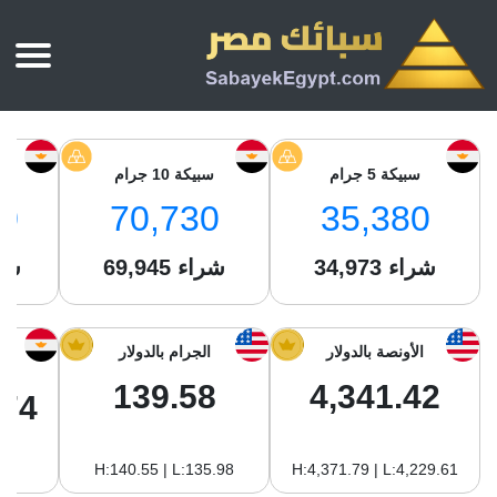
الرئيسية
أسعار الذهب
سبيكة 5 جرام
سبيكة 10 جرام
س
أسعار الذهب اليوم
سبائك الذهب
0
70,730
35,380
سبائك الذهب
أسعار الفضة اليوم
سعر أونصة الذهب
شراء
34,973
شراء
69,945
شر
سبائك الفضة
بي تي سي
سعر الذهب عيار 24
بي تي سي
تقارير
جولد ايرا
سعر الذهب عيار 21
من نحن
الأونصة بالدولار
الجرام بالدولار
جونير
سام
سعر جنيه الذهب
139.58
4,341.42
نجم الدين
.74
سليمة جولد
سبائك الفضة
ام بي جولد
H:140.55 | L:135.98
H:4,371.79 | L:4,229.61
سويس جولد