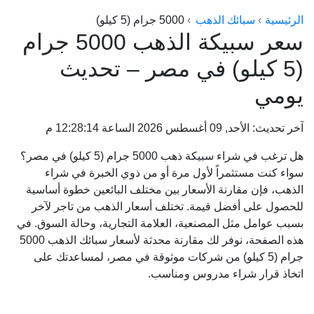
الراعي جولد
الرئيسية
سبائك الذهب
5000 جرام (5 كيلو)
سعر سبيكة الذهب 5000 جرام
ماستر جولد
(5 كيلو) في مصر – تحديث
ديوان الذهب
يومي
نجم الدين
ذهب الأجيال
آخر تحديث: الأحد, 09 أغسطس 2026 الساعة 12:28:14 م
الجلا جولد
هل ترغب في شراء سبيكة ذهب 5000 جرام (5 كيلو) في مصر؟
سواء كنت مستثمراً لأول مرة أو من ذوي الخبرة في شراء
الذهب، فإن مقارنة الأسعار بين مختلف البائعين خطوة أساسية
للحصول على أفضل قيمة. تختلف أسعار الذهب من تاجر لآخر
بسبب عوامل مثل المصنعية، العلامة التجارية، وحالة السوق. في
هذه الصفحة، نوفر لك مقارنة محدثة لأسعار سبائك الذهب 5000
جرام (5 كيلو) من شركات موثوقة في مصر، لمساعدتك على
اتخاذ قرار شراء مدروس ومناسب.