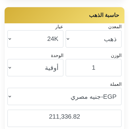
حاسبة الذهب
المعدن
عيار
الوزن
الوحدة
العملة
211,336.82