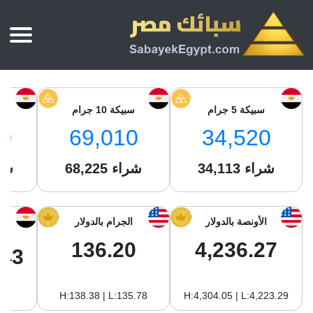
الرئيسية
أسعار الذهب
سبيكة 5 جرام
سبيكة 10 جرام
س
أسعار الذهب اليوم
سبائك الذهب
0
69,010
34,520
سبائك الذهب
أسعار الفضة اليوم
سعر أونصة الذهب
شراء
34,113
شراء
68,225
شر
سبائك الفضة
بي تي سي
سعر الذهب عيار 24
بي تي سي
تقارير
جولد ايرا
سعر الذهب عيار 21
من نحن
الأونصة بالدولار
الجرام بالدولار
جونير
سام
سعر جنيه الذهب
136.20
4,236.27
نجم الدين
.43
سليمة جولد
سبائك الفضة
ام بي جولد
H:138.38 | L:135.78
H:4,304.05 | L:4,223.29
سويس جولد