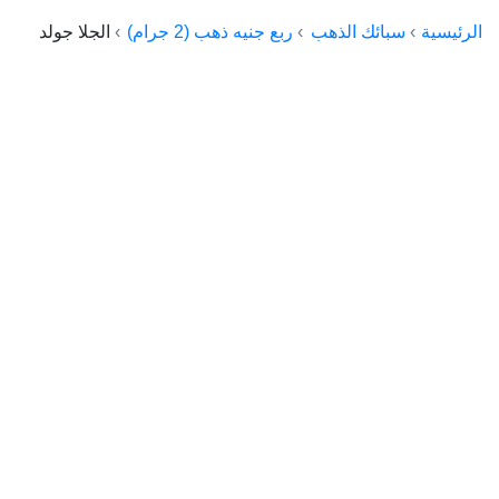
الراعي جولد
الرئيسية
سبائك الذهب
ربع جنيه ذهب (2 جرام)
الجلا جولد
ماستر جولد
ديوان الذهب
نجم الدين
ذهب الأجيال
الجلا جولد