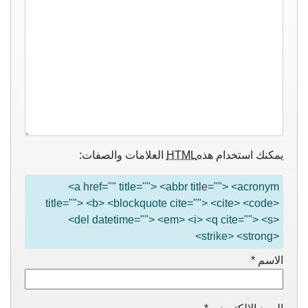
يمكنك استخدام هذه
HTML
العلامات والصفات:
<a href="" title=""> <abbr title=""> <acronym
title=""> <b> <blockquote cite=""> <cite> <code>
<del datetime=""> <em> <i> <q cite=""> <s>
<strike> <strong>
الاسم
*