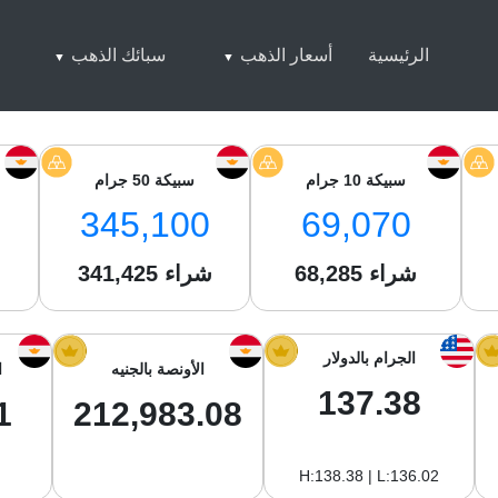
الرئيسية
أسعار الذهب
سبائك الذهب
سبيكة 10 جرام
سبيكة 50 جرام
345,100
69,070
شراء
68,285
شراء
341,425
ش
الجرام بالدولار
الأونصة بالجنيه
ا
137.38
1
212,983.08
H:138.38 | L:136.02