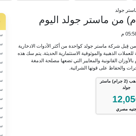
استر جولد
س
سب
سب
بع جنيه ذهب (2 جرام) المنتجة من قِبل شركة ماستر جولد كواحدة من أكثر الأدوات الادخارية
سب
للعملات الذهبية والموثوقية الاستثمارية الحديثة. يتم سك هذه
مع الالتزام التام بالأوزان القانونية والمعايير التي تضعها مصلحة الدمغة
سب
خرات والحفاظ على قوتها الشرائية.
سب
سب
ربع جنيه ذهب (2 جرام) ماستر
جولد
سب
12,05
سب
سب
نيه مصري
سب
سب
سب