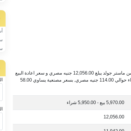
س
أس
سب
سب
ح
السعر الحالي للعملة الذهبية ربع جنيه ذهب (2 جرام) من ماستر جولد يبلغ 12,056.00 جنيه مصري و سعر اعادة البيع
ال
11,942.00 جنيه. مع فارق بين سعر البيع و سعر الشراء حوالي 114.00 جنيه مصري, بسعر مصنعية يساوي 58.00
5,970.00 بيع - 5,950.00 شراء
ال
12,056.00