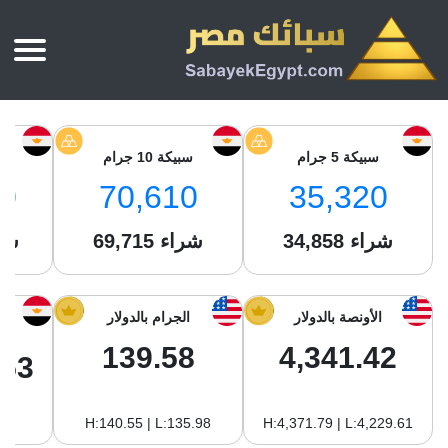
الرئيسية
أسعار الذهب
سبيكة 5 جرام
سبيكة 10 جرام
س
أسعار الذهب اليوم
سبائك الذهب
0
70,610
35,320
سبائك الذهب
أسعار الفضة اليوم
سعر أونصة الذهب
شراء
34,858
شراء
69,715
شر
سبائك الفضة
بي تي سي
سعر الذهب عيار 24
بي تي سي
تقارير
جولد ايرا
سعر الذهب عيار 21
من نحن
الأونصة بالدولار
الجرام بالدولار
جونير
سام
سعر جنيه الذهب
139.58
4,341.42
نجم الدين
.53
سليمة جولد
سبائك الفضة
ام بي جولد
H:140.55 | L:135.98
H:4,371.79 | L:4,229.61
سويس جولد