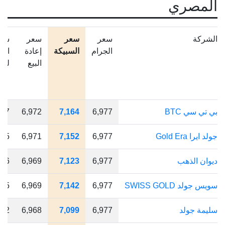
المصري
الشركة
سعر
سعر
سعر
سع
الجرام
السبيكة
إعادة
الم
البيع
للج
بي تي سي BTC
6,977
7,164
6,972
187
جولد ايرا Gold Era
6,977
7,152
6,971
175
ديوان الذهب
6,977
7,123
6,969
146
سويس جولد SWISS GOLD
6,977
7,142
6,969
165
سليمة جولد
6,977
7,099
6,968
122