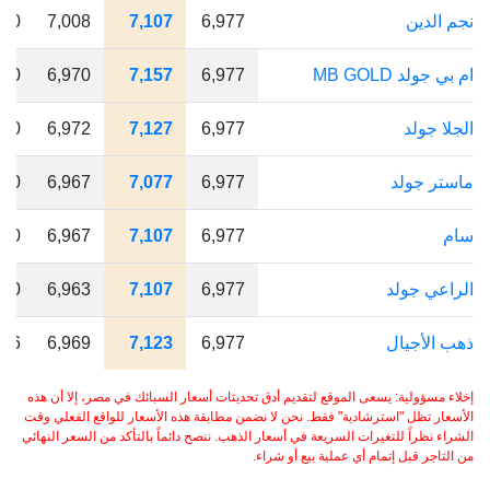
نجم الدين
6,977
7,107
7,008
130
ام بي جولد MB GOLD
6,977
7,157
6,970
180
الجلا جولد
6,977
7,127
6,972
150
ماستر جولد
6,977
7,077
6,967
100
سام
6,977
7,107
6,967
130
الراعي جولد
6,977
7,107
6,963
130
ذهب الأجيال
6,977
7,123
6,969
146
إخلاء مسؤولية: يسعى الموقع لتقديم أدق تحديثات أسعار السبائك في مصر، إلا أن هذه
الأسعار تظل "استرشادية" فقط. نحن لا نضمن مطابقة هذه الأسعار للواقع الفعلي وقت
الشراء نظراً للتغيرات السريعة في أسعار الذهب. ننصح دائماً بالتأكد من السعر النهائي
من التاجر قبل إتمام أي عملية بيع أو شراء.