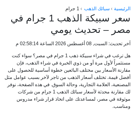
الراعي جولد
الرئيسية
سبائك الذهب
1 جرام
سعر سبيكة الذهب 1 جرام في
ماستر جولد
مصر – تحديث يومي
ديوان الذهب
نجم الدين
آخر تحديث: السبت, 08 أغسطس 2026 الساعة 02:58:14 م
ذهب الأجيال
هل ترغب في شراء سبيكة ذهب 1 جرام في مصر؟ سواء كنت
الجلا جولد
مستثمراً لأول مرة أو من ذوي الخبرة في شراء الذهب، فإن
مقارنة الأسعار بين مختلف البائعين خطوة أساسية للحصول على
أفضل قيمة. تختلف أسعار الذهب من تاجر لآخر بسبب عوامل مثل
المصنعية، العلامة التجارية، وحالة السوق. في هذه الصفحة، نوفر
لك مقارنة محدثة لأسعار سبائك الذهب 1 جرام من شركات
موثوقة في مصر، لمساعدتك على اتخاذ قرار شراء مدروس
ومناسب.