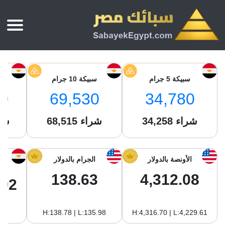
الرئيسية
أسعار الذهب
سبيكة 5 جرام
سبيكة 10 جرام
س
أسعار الذهب اليوم
سبائك الذهب
0
69,530
34,780
سبائك الذهب
أسعار الفضة اليوم
سعر أونصة الذهب
شراء
34,258
شراء
68,515
شر
سبائك الفضة
بي تي سي
سعر الذهب عيار 24
بي تي سي
تقارير
جولد ايرا
سعر الذهب عيار 21
من نحن
الأونصة بالدولار
الجرام بالدولار
جونير
سام
سعر جنيه الذهب
138.63
4,312.08
نجم الدين
.92
سليمة جولد
سبائك الفضة
ام بي جولد
H:138.78 | L:135.98
H:4,316.70 | L:4,229.61
سويس جولد