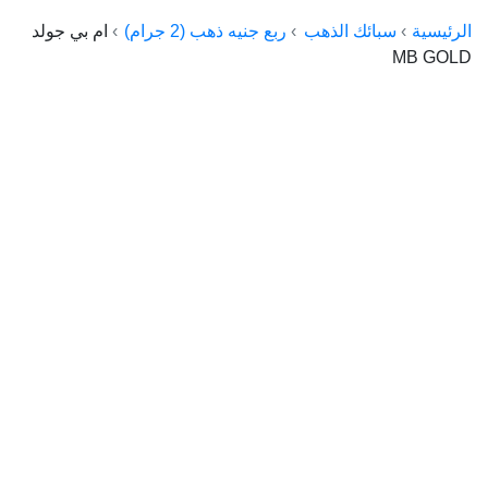
الراعي جولد
الرئيسية
سبائك الذهب
ربع جنيه ذهب (2 جرام)
ام بي جولد
MB GOLD
ماستر جولد
ديوان الذهب
نجم الدين
ذهب الأجيال
الجلا جولد