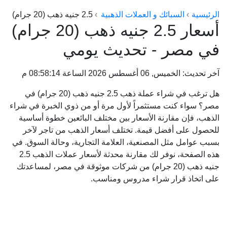
الراعي جولد
الرئيسية
السبائك و العملات الذهبية
2.5 جنيه ذهب (20 جرام)
أسعار 2.5 جنيه ذهب (20 جرام)
ماستر جولد
في مصر - تحديث يومي
ديوان الذهب
نجم الدين
آخر تحديث: الخميس, 06 أغسطس 2026 الساعة 08:58:14 م
ذهب الأجيال
هل ترغب في شراء عملة ذهب 2.5 جنيه ذهب (20 جرام) في
الجلا جولد
مصر؟ سواء كنت مستثمراً لأول مرة أو من ذوي الخبرة في شراء
الذهب، فإن مقارنة الأسعار بين مختلف البائعين خطوة أساسية
للحصول على أفضل قيمة. تختلف أسعار الذهب من تاجر لآخر
بسبب عوامل مثل المصنعية، العلامة التجارية، وحالة السوق. في
هذه الصفحة، نوفر لك مقارنة محدثة لأسعار عملات الذهب 2.5
جنيه ذهب (20 جرام) من شركات موثوقة في مصر، لمساعدتك
على اتخاذ قرار شراء مدروس ومناسب.