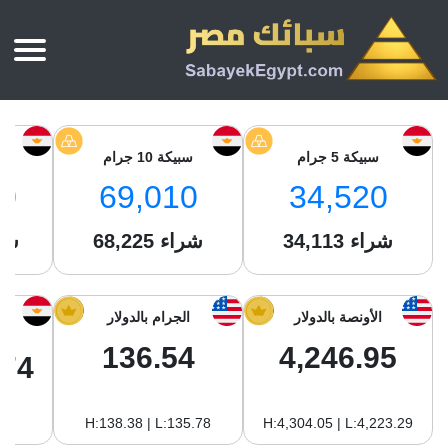
الرئيسية
أسعار الذهب
سبيكة 5 جرام
سبيكة 10 جرام
س
أسعار الذهب اليوم
سبائك الذهب
0
69,010
34,520
سبائك الذهب
أسعار الفضة اليوم
سعر أونصة الذهب
شراء
34,113
شراء
68,225
شر
سبائك الفضة
بي تي سي
سعر الذهب عيار 24
بي تي سي
تقارير
جولد ايرا
سعر الذهب عيار 21
من نحن
الأونصة بالدولار
الجرام بالدولار
جونير
سام
سعر جنيه الذهب
136.54
4,246.95
نجم الدين
.74
سليمة جولد
سبائك الفضة
ام بي جولد
H:138.38 | L:135.78
H:4,304.05 | L:4,223.29
سويس جولد