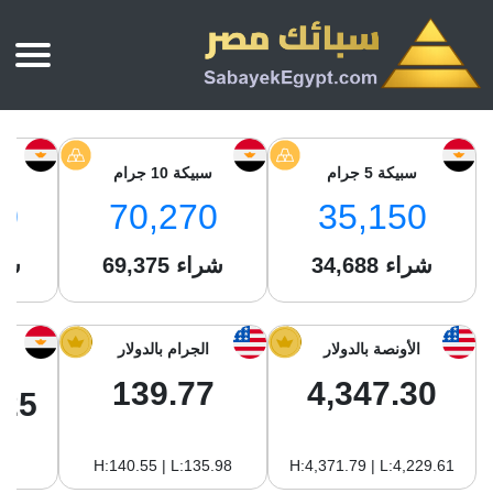
الرئيسية
أسعار الذهب
سبيكة 5 جرام
سبيكة 10 جرام
س
أسعار الذهب اليوم
سبائك الذهب
0
70,270
35,150
سبائك الذهب
أسعار الفضة اليوم
سعر أونصة الذهب
شراء
34,688
شراء
69,375
شر
سبائك الفضة
بي تي سي
سعر الذهب عيار 24
بي تي سي
تقارير
جولد ايرا
سعر الذهب عيار 21
من نحن
الأونصة بالدولار
الجرام بالدولار
جونير
سام
سعر جنيه الذهب
139.77
4,347.30
نجم الدين
.25
سليمة جولد
سبائك الفضة
ام بي جولد
H:140.55 | L:135.98
H:4,371.79 | L:4,229.61
سويس جولد