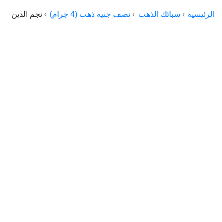
الراعي جولد
الرئيسية
سبائك الذهب
نصف جنيه ذهب (4 جرام)
نجم الدين
ماستر جولد
ديوان الذهب
نجم الدين
ذهب الأجيال
الجلا جولد