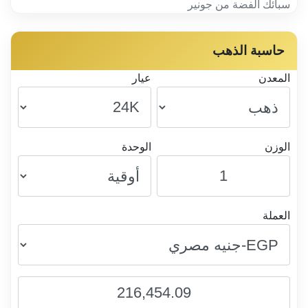
سبائك الفضة من جونير
حاسبة الذهب
المعدن
عيار
الوزن
الوحدة
العملة
216,454.09