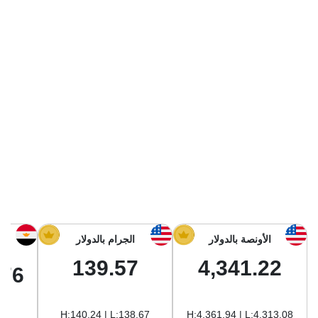
الراعي جولد
ماستر جولد
ديوان الذهب
نجم الدين
ذهب الأجيال
الجلا جولد
الأونصة بالدولار
الجرام بالدولار
139.57
4,341.22
.76
H:140.24 | L:138.67
H:4,361.94 | L:4,313.08