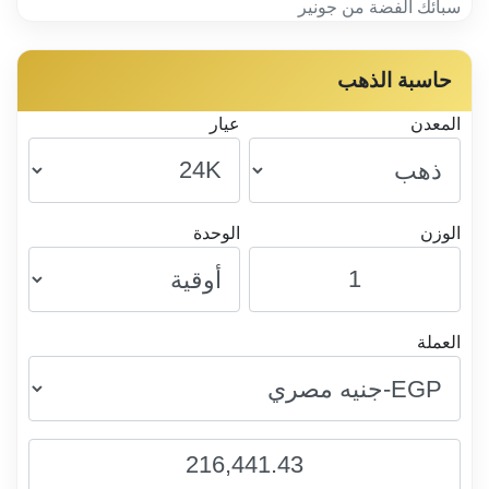
سبائك الفضة من جونير
حاسبة الذهب
المعدن
عيار
الوزن
الوحدة
العملة
216,441.43