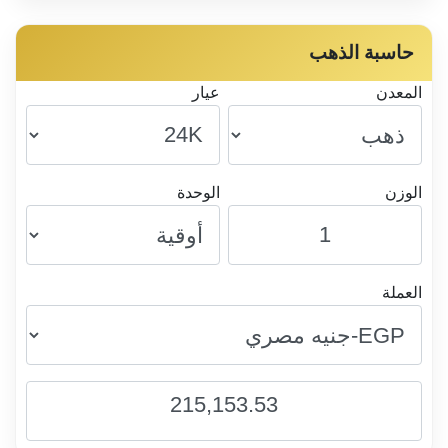
حاسبة الذهب
المعدن
عيار
الوزن
الوحدة
العملة
215,153.53