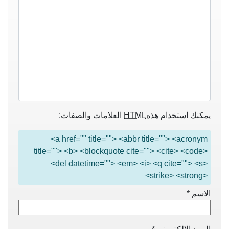
يمكنك استخدام هذه
HTML
العلامات والصفات:
<a href="" title=""> <abbr title=""> <acronym
title=""> <b> <blockquote cite=""> <cite> <code>
<del datetime=""> <em> <i> <q cite=""> <s>
<strike> <strong>
الاسم
*