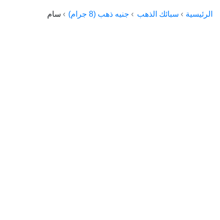
الراعي جولد
الرئيسية
سبائك الذهب
جنيه ذهب (8 جرام)
سام
ماستر جولد
ديوان الذهب
نجم الدين
ذهب الأجيال
الجلا جولد