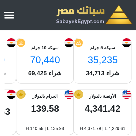
الرئيسية
أسعار الذهب
سبيكة 5 جرام
سبيكة 10 جرام
س
أسعار الذهب اليوم
سبائك الذهب
0
70,440
35,235
سبائك الذهب
أسعار الفضة اليوم
سعر أونصة الذهب
شراء
34,713
شراء
69,425
شر
سبائك الفضة
بي تي سي
سعر الذهب عيار 24
بي تي سي
تقارير
جولد ايرا
سعر الذهب عيار 21
من نحن
الأونصة بالدولار
الجرام بالدولار
جونير
سام
سعر جنيه الذهب
139.58
4,341.42
نجم الدين
.53
سليمة جولد
سبائك الفضة
ام بي جولد
H:140.55 | L:135.98
H:4,371.79 | L:4,229.61
سويس جولد