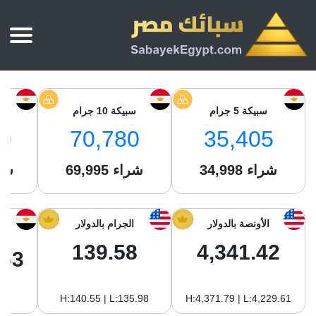
الرئيسية
أسعار الذهب
سبيكة 5 جرام
سبيكة 10 جرام
س
أسعار الذهب اليوم
سبائك الذهب
0
70,780
35,405
سبائك الذهب
أسعار الفضة اليوم
سعر أونصة الذهب
شراء
34,998
شراء
69,995
شر
سبائك الفضة
بي تي سي
سعر الذهب عيار 24
بي تي سي
تقارير
جولد ايرا
سعر الذهب عيار 21
من نحن
الأونصة بالدولار
الجرام بالدولار
جونير
سام
سعر جنيه الذهب
139.58
4,341.42
نجم الدين
.53
سليمة جولد
سبائك الفضة
ام بي جولد
H:140.55 | L:135.98
H:4,371.79 | L:4,229.61
سويس جولد