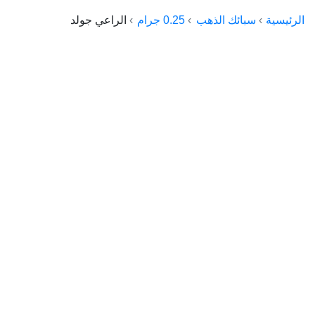
الراعي جولد
الرئيسية
سبائك الذهب
0.25 جرام
الراعي جولد
ماستر جولد
ديوان الذهب
نجم الدين
ذهب الأجيال
الجلا جولد