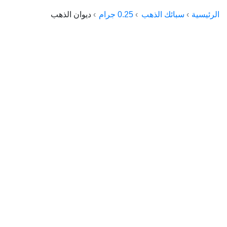
الراعي جولد
الرئيسية
سبائك الذهب
0.25 جرام
ديوان الذهب
ماستر جولد
ديوان الذهب
نجم الدين
ذهب الأجيال
الجلا جولد