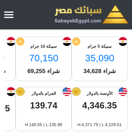
الرئيسية
أسعار الذهب
سبيكة 5 جرام
سبيكة 10 جرام
س
أسعار الذهب اليوم
سبائك الذهب
0
70,150
35,090
سبائك الذهب
أسعار الفضة اليوم
سعر أونصة الذهب
شراء
34,628
شراء
69,255
شر
سبائك الفضة
بي تي سي
سعر الذهب عيار 24
بي تي سي
تقارير
جولد ايرا
سعر الذهب عيار 21
من نحن
الأونصة بالدولار
الجرام بالدولار
جونير
سام
سعر جنيه الذهب
139.74
4,346.35
نجم الدين
.95
سليمة جولد
سبائك الفضة
ام بي جولد
H:140.55 | L:135.98
H:4,371.79 | L:4,229.61
سويس جولد