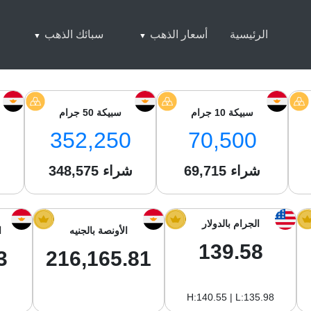
الرئيسية
أسعار الذهب
سبائك الذهب
سبيكة 10 جرام
سبيكة 50 جرام
352,250
70,500
شراء
69,715
شراء
348,575
ش
الجرام بالدولار
الأونصة بالجنيه
ا
139.58
3
216,165.81
H:140.55 | L:135.98