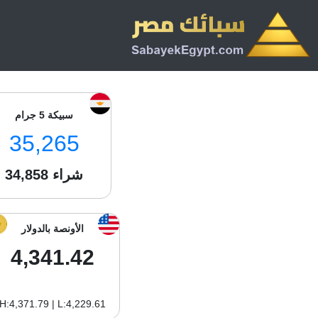
سبيكة 5 جرام
35,265
شراء
34,858
الأونصة بالدولار
4,341.42
H:4,371.79 | L:4,229.61