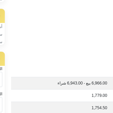
س
أس
سب
سب
ح
ال
6,966.00 بيع - 6,943.00 شراء
ال
1,779.00
1,754.50