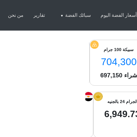
أسعار الفضة اليوم
سبائك الفضة
تقارير
من نحن
سبيكة 100 جرام
سبيكة 250 جرام
سبيكة 1 كيلو
7,500
1,750,250
704,300
راء
697,150
شراء
1,738,800
شراء
050
لجرام 24 بالجنيه
الجرام 21 بالجنيه
جرام الفضة با
01.61
6,081.01
6,949.7