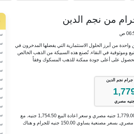
س
سب
سب
ة نجم الدين واحدة من أبرز الحلول الاستثمارية التي يفضلها المدخرون في
سب
ع وموثوقية في النقاء. تُصنع هذه السبيكة من الذهب الخالص
مما يضمن للمستثمر الحصول على أعلى جودة ممكنة للذهب المسكوك وفقاً
سب
سب
سب
سب
1,77
سب
نيه مصري
سب
سب
السعر الحالي للسبيكة 0.25 جرام من نجم الدين يبلغ 1,779.00 جنيه مصري و سعر اعادة البيع 1,754.50 جنيه. مع
فارق بين سعر البيع و سعر الشراء حوالي 24.50 جنيه مصري, بسعر مصنعية يساوي 150.00 جنيه للجرام و هناك
سب
سب