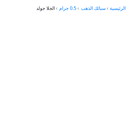
الراعي جولد
الرئيسية
سبائك الذهب
0.5 جرام
الجلا جولد
ماستر جولد
ديوان الذهب
نجم الدين
ذهب الأجيال
الجلا جولد