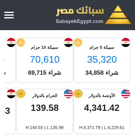
الرئيسية
أسعار الذهب
سبيكة 5 جرام
سبيكة 10 جرام
س
أسعار الذهب اليوم
سبائك الذهب
0
70,610
35,320
سبائك الذهب
أسعار الفضة اليوم
سعر أونصة الذهب
شراء
34,858
شراء
69,715
شر
سبائك الفضة
بي تي سي
سعر الذهب عيار 24
بي تي سي
تقارير
جولد ايرا
سعر الذهب عيار 21
من نحن
الأونصة بالدولار
الجرام بالدولار
جونير
سام
سعر جنيه الذهب
139.58
4,341.42
نجم الدين
.53
سليمة جولد
سبائك الفضة
ام بي جولد
H:140.55 | L:135.98
H:4,371.79 | L:4,229.61
سويس جولد