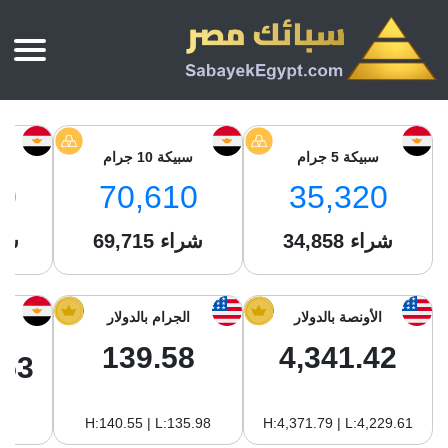
الرئيسية
أسعار الذهب
سبيكة 5 جرام
سبيكة 10 جرام
س
أسعار الذهب اليوم
سبائك الذهب
0
70,610
35,320
سبائك الذهب
أسعار الفضة اليوم
سعر أونصة الذهب
شراء
34,858
شراء
69,715
شر
سبائك الفضة
بي تي سي
سعر الذهب عيار 24
بي تي سي
تقارير
جولد ايرا
سعر الذهب عيار 21
من نحن
الأونصة بالدولار
الجرام بالدولار
جونير
سام
سعر جنيه الذهب
139.58
4,341.42
نجم الدين
.53
سليمة جولد
سبائك الفضة
ام بي جولد
H:140.55 | L:135.98
H:4,371.79 | L:4,229.61
سويس جولد