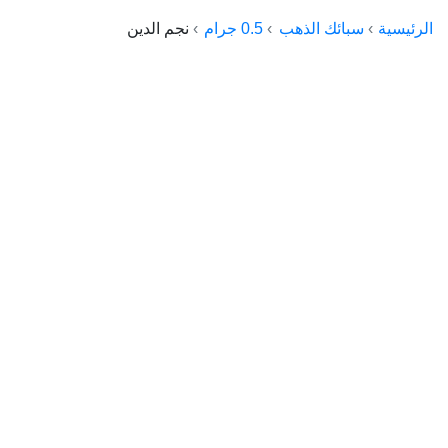
الراعي جولد
الرئيسية
سبائك الذهب
0.5 جرام
نجم الدين
ماستر جولد
ديوان الذهب
نجم الدين
ذهب الأجيال
الجلا جولد