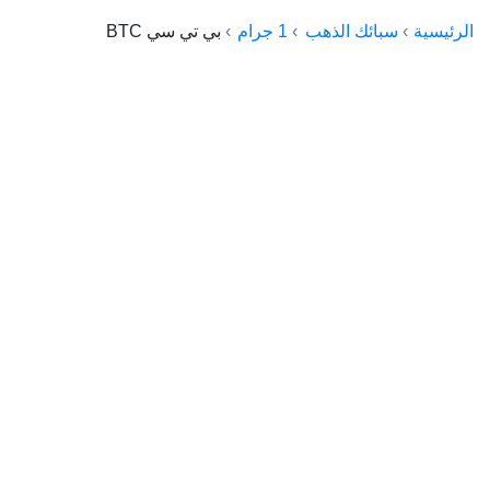
الراعي جولد
الرئيسية
سبائك الذهب
1 جرام
بي تي سي BTC
ماستر جولد
ديوان الذهب
نجم الدين
ذهب الأجيال
الجلا جولد