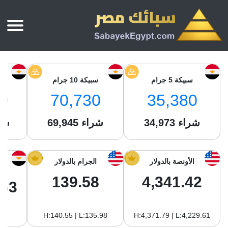
الرئيسية
أسعار الذهب
سبيكة 5 جرام
سبيكة 10 جرام
س
أسعار الذهب اليوم
سبائك الذهب
0
70,730
35,380
سبائك الذهب
أسعار الفضة اليوم
سعر أونصة الذهب
شراء
34,973
شراء
69,945
شر
سبائك الفضة
بي تي سي
سعر الذهب عيار 24
بي تي سي
تقارير
جولد ايرا
سعر الذهب عيار 21
من نحن
الأونصة بالدولار
الجرام بالدولار
جونير
سام
سعر جنيه الذهب
139.58
4,341.42
نجم الدين
.53
سليمة جولد
سبائك الفضة
ام بي جولد
H:140.55 | L:135.98
H:4,371.79 | L:4,229.61
سويس جولد