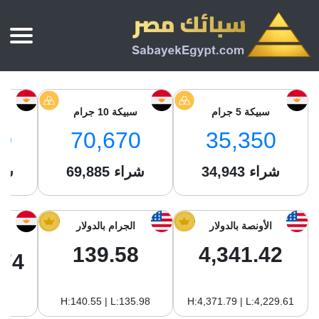
الرئيسية
أسعار الذهب
سبيكة 5 جرام
سبيكة 10 جرام
س
أسعار الذهب اليوم
سبائك الذهب
0
70,670
35,350
سبائك الذهب
أسعار الفضة اليوم
سعر أونصة الذهب
شراء
34,943
شراء
69,885
شر
سبائك الفضة
بي تي سي
سعر الذهب عيار 24
بي تي سي
تقارير
جولد ايرا
سعر الذهب عيار 21
من نحن
الأونصة بالدولار
الجرام بالدولار
جونير
سام
سعر جنيه الذهب
139.58
4,341.42
نجم الدين
.74
سليمة جولد
سبائك الفضة
ام بي جولد
H:140.55 | L:135.98
H:4,371.79 | L:4,229.61
سويس جولد