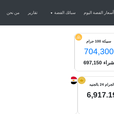
أسعار الفضة اليوم
سبائك الفضة
تقارير
من نحن
سبيكة 100 جرام
سبيكة 250 جرام
سبيكة 1 كيلو
7,500
1,750,250
704,300
راء
697,150
شراء
1,738,800
شراء
050
لجرام 24 بالجنيه
الجرام 21 بالجنيه
جرام الفضة با
01.13
6,052.54
6,917.1