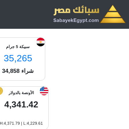
سبيكة 5 جرام
35,265
شراء
34,858
الأونصة بالدولار
4,341.42
H:4,371.79 | L:4,229.61