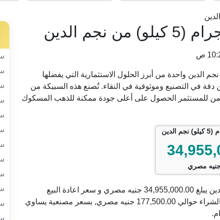
لدين
س
سب
سب
 المقدمة من شركة نجم الدين واحدة من أبرز الحلول الاستثمارية التي يفضلها
سب
قة في التصنيع وموثوقية في النقاء. تُصنع هذه السبيكة من
 عيار 24 بنقاء يصل إلى 999.9، مما يضمن للمستثمر الحصول على أعلى جودة ممكنة للذهب المسكوك
سب
سب
سب
سب
34,955,
سب
نيه مصري
سب
سب
السعر الحالي للسبيكة 5000 جرام (5 كيلو) من نجم الدين يبلغ 34,955,000.00 جنيه مصري و سعر اعادة البيع
34,777,500.00 جنيه. مع فارق بين سعر البيع و سعر الشراء حوالي 177,500.00 جنيه مصري, بسعر مصنعية يساوي
سب
سب