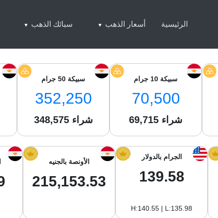
الرئيسية
أسعار الذهب
سبائك الذهب
سبيكة 10 جرام
سبيكة 50 جرام
352,250
70,500
شراء
69,715
شراء
348,575
ش
الجرام بالدولار
الأونصة بالجنيه
ا
139.58
9
215,153.53
H:140.55 | L:135.98