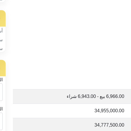
س
أس
سب
سب
ح
ال
6,966.00 بيع - 6,943.00 شراء
ال
34,955,000.00
34,777,500.00