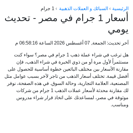
الراعي جولد
الرئيسية
السبائك و العملات الذهبية
1 جرام
أسعار 1 جرام في مصر - تحديث
ماستر جولد
يومي
ديوان الذهب
نجم الدين
آخر تحديث: الجمعة, 07 أغسطس 2026 الساعة 06:58:16 م
ذهب الأجيال
هل ترغب في شراء عملة ذهب 1 جرام في مصر؟ سواء كنت
الجلا جولد
مستثمراً لأول مرة أو من ذوي الخبرة في شراء الذهب، فإن
مقارنة الأسعار بين مختلف البائعين خطوة أساسية للحصول على
أفضل قيمة. تختلف أسعار الذهب من تاجر لآخر بسبب عوامل مثل
المصنعية، العلامة التجارية، وحالة السوق. في هذه الصفحة، نوفر
لك مقارنة محدثة لأسعار عملات الذهب 1 جرام من شركات
موثوقة في مصر، لمساعدتك على اتخاذ قرار شراء مدروس
ومناسب.