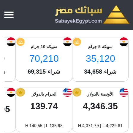
الرئيسية
أسعار الذهب
سبيكة 5 جرام
سبيكة 10 جرام
س
أسعار الذهب اليوم
سبائك الذهب
0
70,210
35,120
سبائك الذهب
أسعار الفضة اليوم
سعر أونصة الذهب
شراء
34,658
شراء
69,315
شر
سبائك الفضة
بي تي سي
سعر الذهب عيار 24
بي تي سي
تقارير
جولد ايرا
سعر الذهب عيار 21
من نحن
الأونصة بالدولار
الجرام بالدولار
جونير
سام
سعر جنيه الذهب
139.74
4,346.35
نجم الدين
.95
سليمة جولد
سبائك الفضة
ام بي جولد
H:140.55 | L:135.98
H:4,371.79 | L:4,229.61
سويس جولد