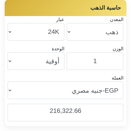
حاسبة الذهب
المعدن
عيار
الوزن
الوحدة
العملة
216,322.66