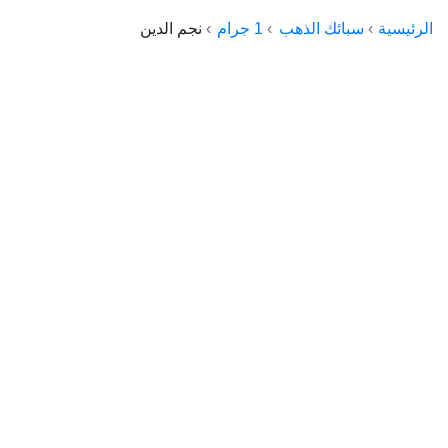
الراعي جولد
الرئيسية
سبائك الذهب
1 جرام
نجم الدين
ماستر جولد
ديوان الذهب
نجم الدين
ذهب الأجيال
الجلا جولد