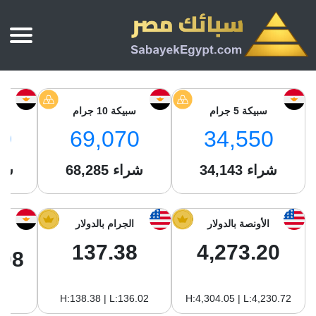
الرئيسية
أسعار الذهب
سبيكة 5 جرام
سبيكة 10 جرام
س
أسعار الذهب اليوم
سبائك الذهب
0
69,070
34,550
سبائك الذهب
أسعار الفضة اليوم
سعر أونصة الذهب
شراء
34,143
شراء
68,285
شر
سبائك الفضة
بي تي سي
سعر الذهب عيار 24
بي تي سي
تقارير
جولد ايرا
سعر الذهب عيار 21
من نحن
الأونصة بالدولار
الجرام بالدولار
جونير
سام
سعر جنيه الذهب
137.38
4,273.20
نجم الدين
.08
سليمة جولد
سبائك الفضة
ام بي جولد
H:138.38 | L:136.02
H:4,304.05 | L:4,230.72
سويس جولد