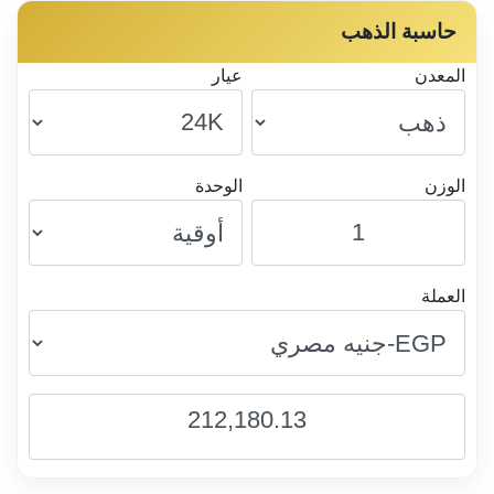
حاسبة الذهب
المعدن
عيار
الوزن
الوحدة
العملة
212,180.13