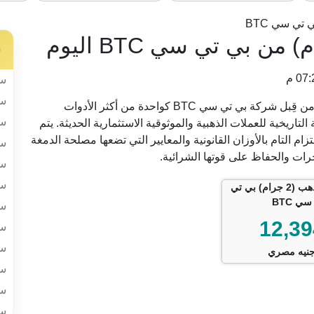
 تي سي BTC
س
سب
سب
تُصنف العملة الذهبية ربع جنيه ذهب (2 جرام) المنتجة من قِبل شركة بي تي سي BTC كواحدة من أكثر الأدوات
سب
تاريخية للعملات الذهبية والموثوقية الاستثمارية الحديثة. يتم
ر 21 بدقة فائقة، مع الالتزام التام بالأوزان القانونية والمعايير التي تضعها مصلحة الدمغة
سب
خرات والحفاظ على قوتها الشرائية.
سب
سب
ربع جنيه ذهب (2 جرام) بي تي
سي BTC
سب
12,39
سب
سب
نيه مصري
سب
سب
سب