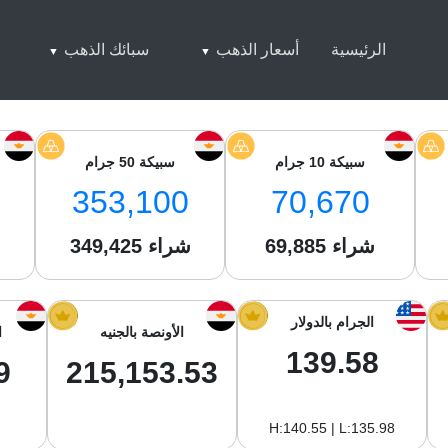
الرئيسية
أسعار الذهب
سبائك الذهب
سبيكة 10 جرام
سبيكة 50 جرام
353,100
70,670
شراء
69,885
شراء
349,425
ش
الجرام بالدولار
الأونصة بالجنيه
ا
139.58
9
215,153.53
H:140.55 | L:135.98