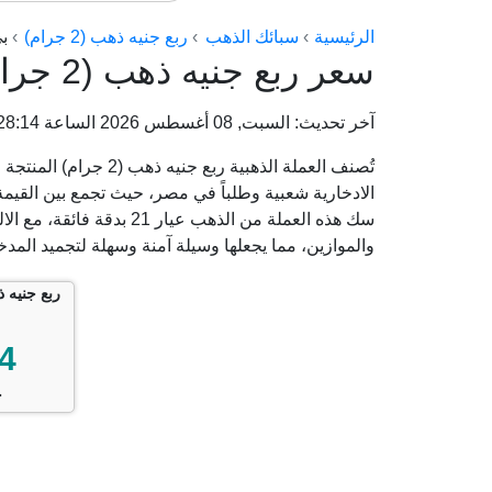
الرئيسية
سبائك الذهب
ربع جنيه ذهب (2 جرام)
بي
سعر ربع جنيه ذهب (2 جرام) من بي تي سي BTC اليوم
آخر تحديث: السبت, 08 أغسطس 2026 الساعة 07:28:14 م
الادخارية شعبية وطلباً في مصر، حيث تجمع بين القيمة ال
سك هذه العملة من الذهب عيا
والموازين، مما يجعلها وسيلة آمنة وسهلة لتجميد المد
4
ج