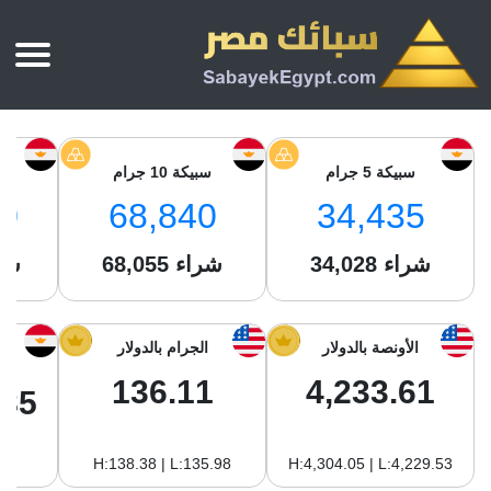
الرئيسية
أسعار الذهب
سبيكة 5 جرام
سبيكة 10 جرام
س
أسعار الذهب اليوم
سبائك الذهب
0
68,840
34,435
سبائك الذهب
أسعار الفضة اليوم
سعر أونصة الذهب
شراء
34,028
شراء
68,055
شر
سبائك الفضة
بي تي سي
سعر الذهب عيار 24
بي تي سي
تقارير
جولد ايرا
سعر الذهب عيار 21
من نحن
الأونصة بالدولار
الجرام بالدولار
جونير
سام
سعر جنيه الذهب
136.11
4,233.61
نجم الدين
.85
سليمة جولد
سبائك الفضة
ام بي جولد
H:138.38 | L:135.98
H:4,304.05 | L:4,229.53
سويس جولد