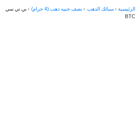
الراعي جولد
الرئيسية
سبائك الذهب
نصف جنيه ذهب (4 جرام)
بي تي سي
BTC
ماستر جولد
ديوان الذهب
نجم الدين
ذهب الأجيال
الجلا جولد