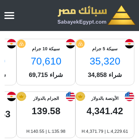
الرئيسية
أسعار الذهب
سبيكة 5 جرام
سبيكة 10 جرام
س
أسعار الذهب اليوم
سبائك الذهب
0
70,610
35,320
سبائك الذهب
أسعار الفضة اليوم
سعر أونصة الذهب
شراء
34,858
شراء
69,715
شر
سبائك الفضة
بي تي سي
سعر الذهب عيار 24
بي تي سي
تقارير
جولد ايرا
سعر الذهب عيار 21
من نحن
الأونصة بالدولار
الجرام بالدولار
جونير
سام
سعر جنيه الذهب
139.58
4,341.42
نجم الدين
.53
سليمة جولد
سبائك الفضة
ام بي جولد
H:140.55 | L:135.98
H:4,371.79 | L:4,229.61
سويس جولد