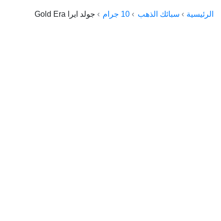
الراعي جولد
الرئيسية
سبائك الذهب
10 جرام
جولد ايرا Gold Era
ماستر جولد
ديوان الذهب
نجم الدين
ذهب الأجيال
الجلا جولد