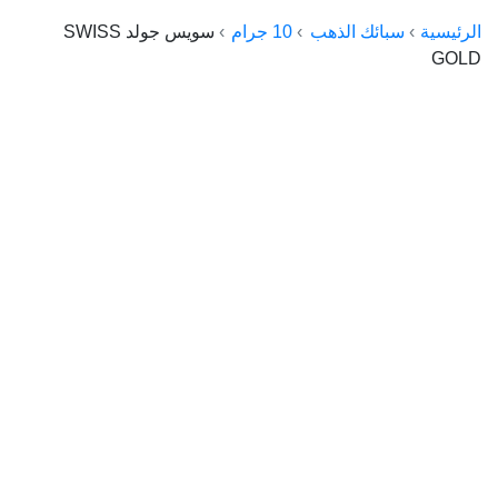
الراعي جولد
الرئيسية
سبائك الذهب
10 جرام
سويس جولد SWISS
GOLD
ماستر جولد
ديوان الذهب
نجم الدين
ذهب الأجيال
الجلا جولد