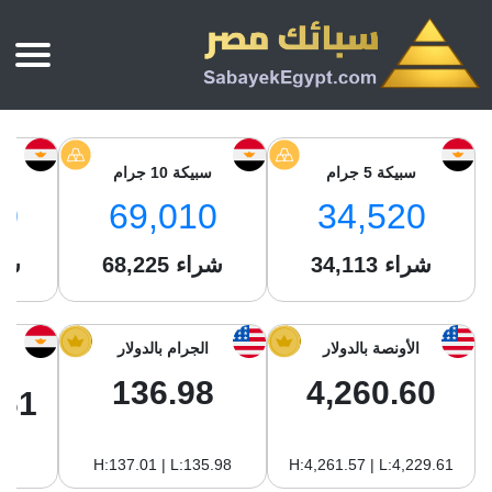
الرئيسية
أسعار الذهب
سبيكة 5 جرام
سبيكة 10 جرام
س
أسعار الذهب اليوم
سبائك الذهب
0
69,010
34,520
سبائك الذهب
أسعار الفضة اليوم
سعر أونصة الذهب
شراء
34,113
شراء
68,225
شر
سبائك الفضة
بي تي سي
سعر الذهب عيار 24
بي تي سي
تقارير
جولد ايرا
سعر الذهب عيار 21
من نحن
الأونصة بالدولار
الجرام بالدولار
جونير
سام
سعر جنيه الذهب
136.98
4,260.60
نجم الدين
.61
سليمة جولد
سبائك الفضة
ام بي جولد
H:137.01 | L:135.98
H:4,261.57 | L:4,229.61
سويس جولد