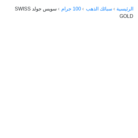
الراعي جولد
الرئيسية
سبائك الذهب
100 جرام
سويس جولد SWISS
GOLD
ماستر جولد
ديوان الذهب
نجم الدين
ذهب الأجيال
الجلا جولد